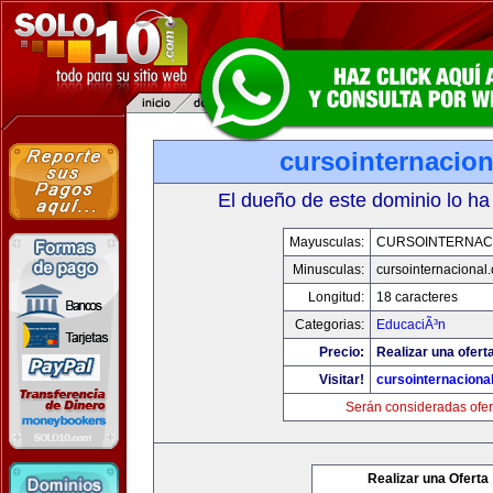
cursointernacio
El dueño de este dominio lo ha
Mayusculas:
CURSOINTERNAC
Minusculas:
cursointernacional
Longitud:
18 caracteres
Categorias:
EducaciÃ³n
Precio:
Realizar una ofert
Visitar!
cursointernaciona
Serán consideradas ofer
Realizar una Oferta