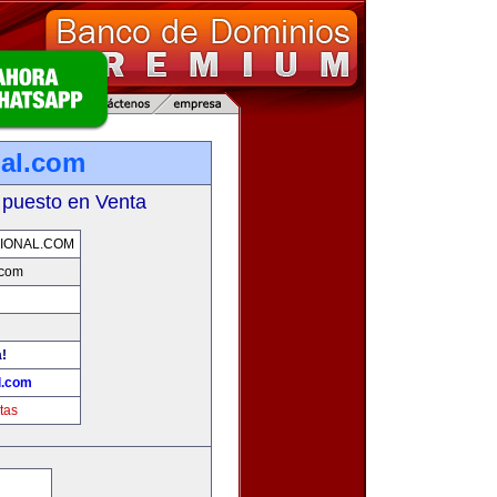
nal.com
 puesto en Venta
IONAL.COM
.com
a!
l.com
tas