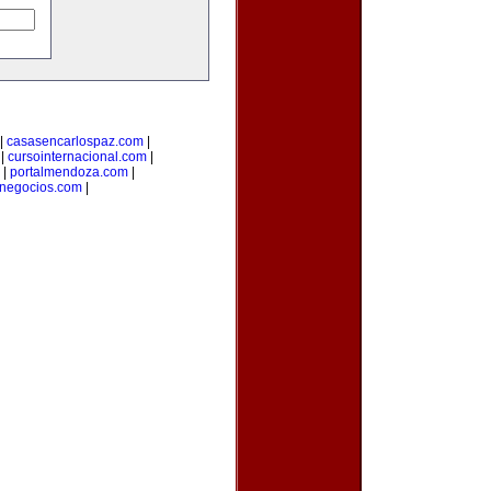
|
casasencarlospaz.com
|
|
cursointernacional.com
|
|
portalmendoza.com
|
anegocios.com
|