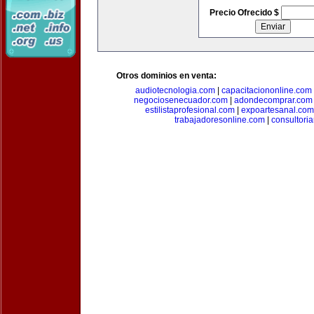
Precio Ofrecido $
Otros dominios en venta:
audiotecnologia.com
|
capacitaciononline.com
negociosenecuador.com
|
adondecomprar.com
estilistaprofesional.com
|
expoartesanal.com
trabajadoresonline.com
|
consultori